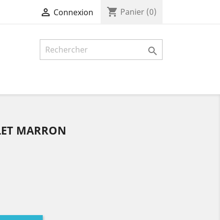
shopping_cart

Panier
(0)
Connexion

LET MARRON